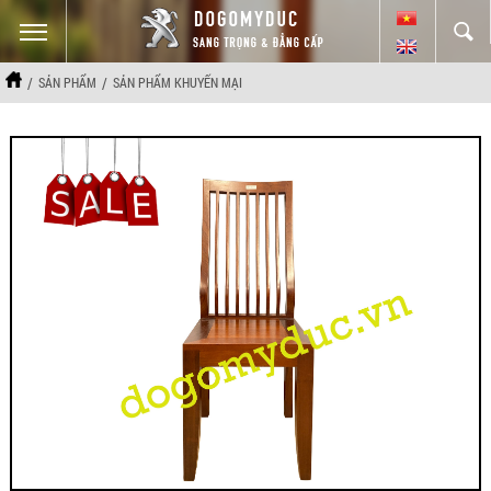
/
/
SẢN PHẨM
SẢN PHẨM KHUYẾN MẠI